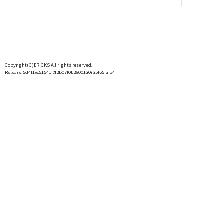
Copyright(C)BRICKS All rights reserved.
Release:5d4f1ec51541f3f2b07f0b2600130835fe5fafb4